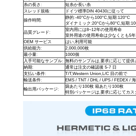
糸の長さ:
短糸か長い糸
スレッド規格:
ドイツ標準DIN 40430に従って
静的:-40°Cから100°C,短期:120°C
操作時間:
ダイナミック:20°Cから80°C,短期:10
室内用には8~12年の使用寿命
品質グレード:
室外用途の使用寿命は少なくとも5年
OEM サービス
はい,利用可能
供給能力:
2,000,000枚
最小量:
1000個
入手可能なサンプル:
無料のサンプルは,要求に応じて提供
納期:
通常は注文の確認後 5-7 日
支払い条件:
T/T,Western Union,L/C 目の前で
輸送条件:
EMS / TNT / DHL / UPS / FED
袋あたり100枚 箱あたり100枚
輸出用パッケージ:
特別パッケージは,要求に応じてカス