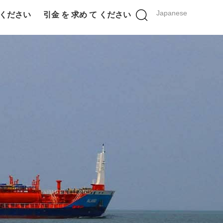
Japanese
 ください
引金 を 求め て ください