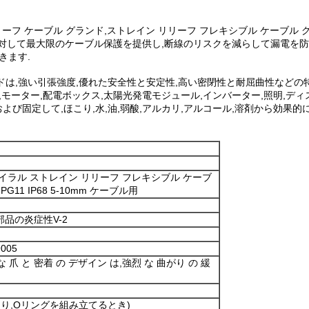
リーフ ケーブル グランド,ストレイン リリーフ フレキシブル ケーブル 
て最大限のケーブル保護を提供し,断線のリスクを減らして漏電を防止します
きます.
ンドは,強い引張強度,優れた安全性と安定性,高い密閉性と耐屈曲性などの
,モーター,配電ボックス,太陽光発電モジュール,インバーター,照明,ディ
よび固定して,ほこり,水,油,弱酸,アルカリ,アルコール,溶剤から効果
パイラル ストレイン リリーフ フレキシブル ケーブ
G11 IP68 5-10mm ケーブル用
品の炎症性V-2
005
な 爪 と 密着 の デザイン は,強烈 な 曲がり の 緩
あり,Oリングを組み立てるとき)