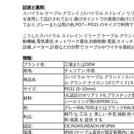
記述と適用:
スパイラル ケーブル グランド (スパイラル ストレイン リ
を使用して設計されており,曲げポイントでの過度の曲げに対し
ており,グレーまたは黒の色,PG7～PG21 のサイズで利用で
こうしたスパイラル ストレイン リリーフ ケーブル グラ
動機械,電気通信,ネットワーク通信,自動制御,電源,スイッチ
設備,メーター,計器などの分野で,ケーブルやワイヤを接続お
情報:
ブランド名:
工場またはOEM
産地:
チェジアン,中国
スパイラル ケーブル グランド / ス
商品名:
ル グランド ナイロン (ポリアミド) 6 P
サイズ:
PG11 (5~10mm)
UL認証のポリアミド6,プラスチック部
材料:
シールリング用のEPDMゴム
色:
グレーRAL7035またはブラックRAL9
精巧 な 工法 と 美しい 外見,独創 的 
利点:
和 保護 を 提供 する
認証:
CE,ROHS,REACH,HF,IP68
保護:
IP68 (ケーブル直径が固定範囲内に