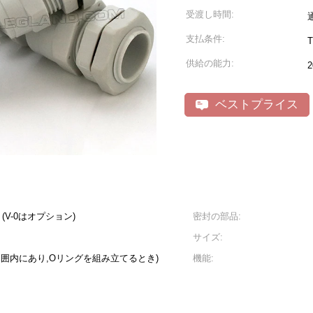
受渡し時間:
支払条件:
供給の能力:
2
ベストプライス
2 (V-0はオプション)
密封の部品:
サイズ:
定範囲内にあり,Oリングを組み立てるとき)
機能: