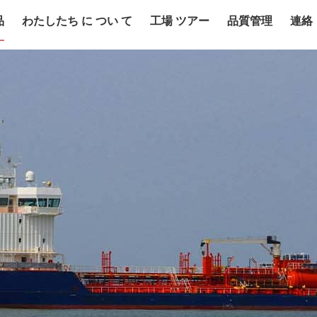
品
わたしたち に つい て
工場 ツアー
品質管理
連絡