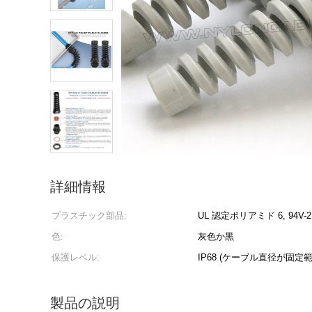
詳細情報
プラスチック部品:
UL 認定ポリアミド 6, 94V-
色:
灰色か黒
保護レベル:
IP68 (ケーブル直径が固
製品の説明