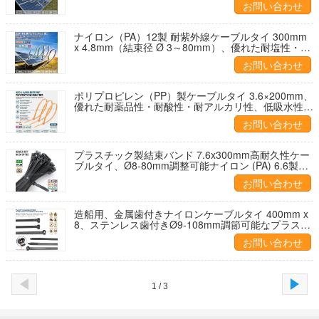
お問い合わせ
ナイロン（PA）12製 耐紫外線ケーブルタイ 300mm
x 4.8mm（結束径 Ø 3～80mm）、優れた耐塩性・耐
薬品性、太陽光発電業界向け
お問い合わせ
ポリプロピレン（PP）製ケーブルタイ 3.6×200mm、
優れた耐薬品性・耐酸性・耐アルカリ性、低吸水性、
水産養殖業向け
お問い合わせ
プラスチック製結束バンド 7.6x300mm高耐久性ケー
ブルタイ、Ø8-80mm調整可能ナイロン (PA) 6.6製イ
ンシュロックタイ、強度130ポンドまたは157ポン
お問い合わせ
ド、建設現場向け
造船用、金属歯付きナイロンケーブルタイ 400mm x
8、ステンレス歯付きØ9-108mm調節可能なプラスチ
ック製結束バンド550N (112 ポンド)
お問い合わせ
1 / 3