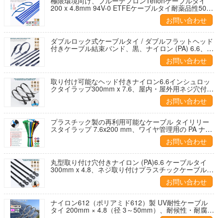
極限環境向け、ブルーテフロンTeflonケーブルタイ
200 x 4.8mm 94V-0 ETFEケーブルタイ耐薬品性50ポ
ンドのテフゼルTefzelケーブルタイ
お問い合わせ
ダブルロック式ケーブルタイ / ダブルフラットヘッド
付きケーブル結束バンド、黒、ナイロン (PA) 6.6、
760x9mm、110lbs、500N、Ø20~220mm、屋外用
お問い合わせ
取り付け可能なヘッド付きナイロン6.6インシュロッ
クタイラップ300mm x 7.6、屋内・屋外用ネジ穴付き
プラスチック結束バンド120ポンド
お問い合わせ
プラスチック製の再利用可能なケーブル タイリリー
スタイラップ 7.6x200 mm、ワイヤ管理用の PA ナイ
ロン 66 リリース可能なケーブル結束バンド (50 ポン
お問い合わせ
ド)
丸型取り付け穴付きナイロン (PA)6.6 ケーブルタイ
300mm x 4.8、ネジ取り付けプラスチックケーブルタ
イ (50 ポンド)、吊り下げ物用の取り付け可能なケー
お問い合わせ
ブルタイ
ナイロン612（ポリアミド612）製 UV耐性ケーブル
タイ 200mm × 4.8（径 3～50mm）、耐候性・耐腐食
性、太陽光発電設備用