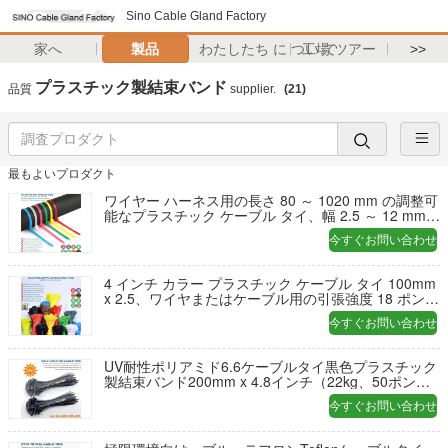
Sino Cable Gland Factory
家へ
製品
わたしたち に つい て
工場 ツアー
>>
プラスチック製結束バンド
品質
supplier.
(21)
最もよいプロダクト
ワイヤー ハーネス用の長さ 80 ～ 1020 mm の調整可
能なプラスチック ケーブル タイ、幅 2.5 ～ 12 mm
の多用途ナイロン ケーブル タイ結束バンド
今すぐお問い合わせ
4 インチ カラー プラスチック ケーブル タイ 100mm
x 2.5、ワイヤまたはケーブル用の引張強度 18 ポンド
のナイロン 66 ケーブル ストラップ
今すぐお問い合わせ
UV耐性ポリアミド6.6ケーブルタイ黒色プラスチック
製結束バンド200mm x 4.8インチ（22kg、50ポン
ド）紫外線の強い環境向け
今すぐお問い合わせ