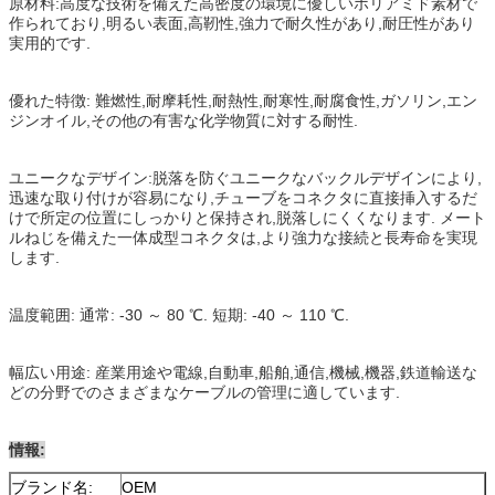
原材料:高度な技術を備えた高密度の環境に優しいポリアミド素材で
作られており,明るい表面,高靭性,強力で耐久性があり,耐圧性があり
実用的です.
優れた特徴: 難燃性,耐摩耗性,耐熱性,耐寒性,耐腐食性,ガソリン,エン
ジンオイル,その他の有害な化学物質に対する耐性.
ユニークなデザイン:脱落を防ぐユニークなバックルデザインにより,
迅速な取り付けが容易になり,チューブをコネクタに直接挿入するだ
けで所定の位置にしっかりと保持され,脱落しにくくなります. メート
ルねじを備えた一体成型コネクタは,より強力な接続と長寿命を実現
します.
温度範囲: 通常: -30 ～ 80 ℃. 短期: -40 ～ 110 ℃.
幅広い用途: 産業用途や電線,自動車,船舶,通信,機械,機器,鉄道輸送な
どの分野でのさまざまなケーブルの管理に適しています.
情報:
ブランド名:
OEM