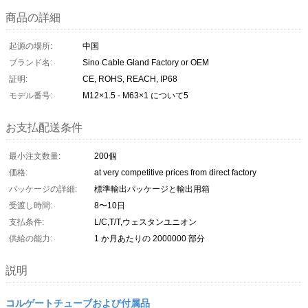
商品の詳細
起源の場所:
中国
ブランド名:
Sino Cable Gland Factory or OEM
証明:
CE, ROHS, REACH, IP68
モデル番号:
M12×1.5 - M63×1 について5
お支払配送条件
最小注文数量:
200個
価格:
at very competitive prices from direct factory
パッケージの詳細:
標準輸出パッケージと輸出用箱
受渡し時間:
8〜10日
支払条件:
L/C,T/T,ウェスタンユニオン
供給の能力:
1 か月あたりの 2000000 部分
説明
コルゲートチューブおよび付属品