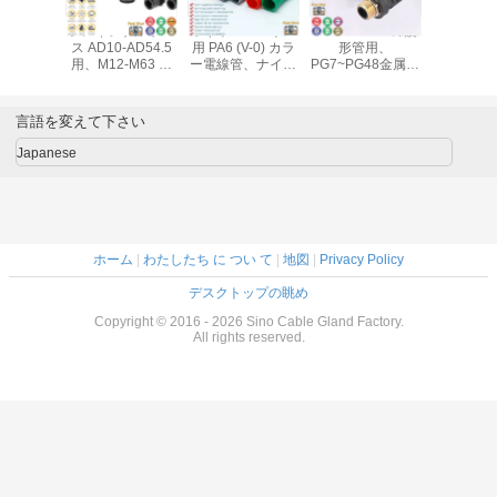
フレキシブルホー
ワイヤーハーネス
AD7~AD108の波
ポリエチレ
ス AD10-AD54.5
用 PA6 (V-0) カラ
形管用、
準コルゲ
用、M12-M63 メ
ー電線管、ナイロ
PG7~PG48金属ネ
管（UL94
ートルコンジット
ンコルゲートチュ
ジつきるナイロン
電気保護
コネクタ、ストレ
ーブ、フレキシブ
6 クイック コネク
トなしフ
ートコンジット継
ルパイプ
タ (ジョイント、
ルパイプ
言語を変えて下さい
手とプラスチック
AD15.8（内径
継手) 黒 RAL9005
AD1
ケーブルグランド
Ø12mm）
Japanese
ホーム
|
わたしたち に つい て
|
地図
|
Privacy Policy
デスクトップの眺め
Copyright © 2016 - 2026 Sino Cable Gland Factory.
All rights reserved.