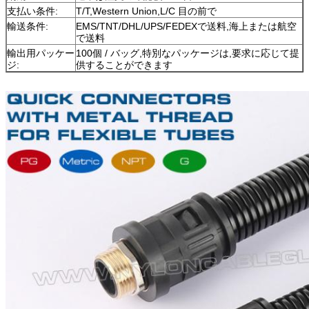
支払い条件:
T/T,Western Union,L/C 目の前で
輸送条件:
EMS/TNT/DHL/UPS/FEDEXで送料,海上または航空
で送料
輸出用パッケー
100個 / バッグ,特別なパッケージは,要求に応じて提
ジ:
供することができます