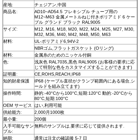
産地:
チェジアン,中国
商品名:
AD10~AD54.5 フレキシブル チューブ用の
M12~M63 金属メートルねじ付きポリアミド 6 ケー
ブル グランド ブラック RAL9005
サイズ:
M12, M16, M18, M20, M22, M24, M25, M27, M30,
M32, M36, M40, M42, M48, M50, M63
材料:
UL-ポリアミド6,94V-2
NBRゴム,フラットガスケット (Oリング)
材料:
金属糸のためのニッケル付銅
色:
浅灰色 RAL7035,黒色 RAL9005 (お客様の要求に応
じて特別な色をカスタマイズすることができます)
証明書:
CE,ROHS,REACH,IP68
知的財産保護
IP68 (ケーブル直径がクランプ範囲内にある場合,シ
ールドを組み立てます)
操作時間:
静的:-40°Cから100°C,短期:120°C 動的:-20°Cから
80°C,短期:100°C
OEM サービス
はい,利用可能
供給能力:
2,000月1000枚
最小量:
200個
入手可能なサン
無料のサンプルは,要求に応じて提供されます.
プル:
納期:
通常は注文の確認後 5-7 日