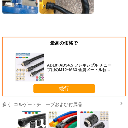
最高の価格で
AD10~AD54.5 フレキシブル チュー
ブ用のM12~M63 金属メートルねじ
付きポリアミド 6 ケーブル グランド
ブラック RAL9005
続行
コルゲートチューブおよび付属品
多く