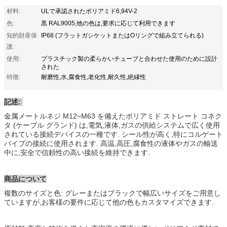
材料:
ULで承認されたポリアミド6,94V-2
色:
黒 RAL9005,他の色は,要求に応じて利用できます
知的財産保
IP68 (フラットガシケットまたはOリングで組み立てられる)
護:
使用:
プラスチック製の柔らかいチューブと合わせた使用のために設計
された
特徴:
耐磨性,水,腐食性,老化性,耐久性,絶縁性
記述:
金属メートルネジ M12~M63 を備えたポリアミド ストレート コネク
タ (ケーブル グランド) は,電気,液体,ガスの供給システムで広く使用
されている接続デバイスの一種です. シール性が高く,特にコルゲート
パイプの接続に使用されます. 高温,高圧,腐食性の液体やガスの輸送
中に,安全で信頼性の高い接続を維持できます.
商品について
複数のサイズと色: グレーまたはブラックで幅広いサイズをご用意し
ていますが,お客様の要件に応じて他の色もカスタマイズできます.