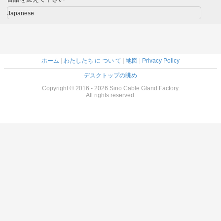
AD15.8（内径
継手) 黒 RAL9005
AD108
(Ø20mm x
Ø12mm）
Ø24.3mm) 50 メ
Japanese
ートル/リール
ホーム
|
わたしたち に つい て
|
地図
|
Privacy Policy
デスクトップの眺め
Copyright © 2016 - 2026 Sino Cable Gland Factory.
All rights reserved.