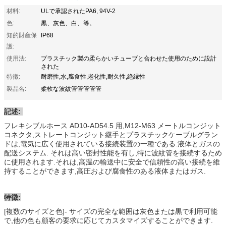
材料:
ULで承認されたPA6, 94V-2
色:
黒、灰色、白、等。
知的財産保
IP68
護:
使用法:
プラスチック製の柔らかいチューブと合わせた使用のために設計
された
特徴:
耐磨性,水,腐食性,老化性,耐久性,絶縁性
製品名:
柔軟な波紋管管管管管
記述:
フレキシブルホース AD10-AD54.5 用,M12-M63 メートルコンジット
コネクタ,ストレートコンジット継手とプラスチックケーブルグラン
ドは,電気に広く使用されている接続装置の一種である.液体とガスの
配送システム. それは高い密封性能を有し,特に波紋管を接続するため
に使用されます.それは,高温の輸送中に安全で信頼性の高い接続を維
持することができます,高圧および腐食性のある液体またはガス.
特徴:
[複数のサイズと色]- サイズの完全な範囲は灰色または黒で利用可能
で,他の色も顧客の要求に応じてカスタマイズすることができます.