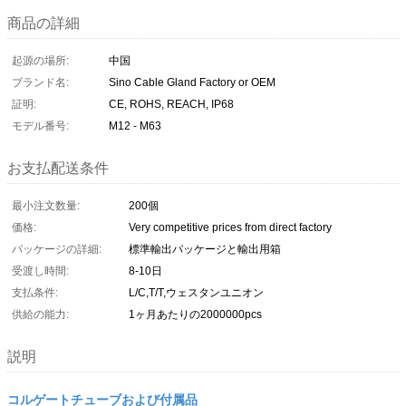
商品の詳細
起源の場所:
中国
ブランド名:
Sino Cable Gland Factory or OEM
証明:
CE, ROHS, REACH, IP68
モデル番号:
M12 - M63
お支払配送条件
最小注文数量:
200個
価格:
Very competitive prices from direct factory
パッケージの詳細:
標準輸出パッケージと輸出用箱
受渡し時間:
8-10日
支払条件:
L/C,T/T,ウェスタンユニオン
供給の能力:
1ヶ月あたりの2000000pcs
説明
コルゲートチューブおよび付属品