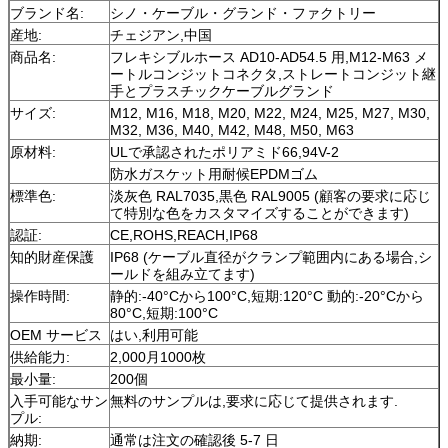
ブランド名:
シノ・ケーブル・グランド・ファクトリー
産地:
チェジアン,中国
商品名:
フレキシブルホース AD10-AD54.5 用,M12-M63 メ
ートルコンジットコネクタ,ストレートコンジット継
手とプラスチックケーブルグランド
サイズ:
M12, M16, M18, M20, M22, M24, M25, M27, M30,
M32, M36, M40, M42, M48, M50, M63
原材料:
ULで承認されたポリアミド66,94V-2
防水ガスケット用耐候EPDMゴム
標準色:
淡灰色 RAL7035,黒色 RAL9005 (顧客の要求に応じ
て特別な色をカスタマイズすることができます)
認証:
CE,ROHS,REACH,IP68
知的財産保護
IP68 (ケーブル直径がクランプ範囲内にある場合,シ
ールドを組み立てます)
操作時間:
静的:-40°Cから100°C,短期:120°C 動的:-20°Cから
80°C,短期:100°C
OEM サービス
はい,利用可能
供給能力:
2,000月1000枚
最小量:
200個
入手可能なサン
無料のサンプルは,要求に応じて提供されます.
プル:
納期:
通常は注文の確認後 5-7 日