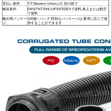
支払い条件:
T/T,Western Union,L/C 目の前で
輸送条件:
EMS/TNT/DHL/UPS/FEDEXで送料,海上または航空
で送料
輸出用パッケー
100個 / バッグ,特別なパッケージは,要求に応じて提
ジ:
供することができます