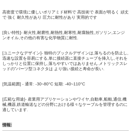
高密度で環境に優しいポリアミド材料で 高技術で 表面が明るく 頑丈
で 強く 耐久性があり 圧力に耐性があり 実用的です
[良い特性]- 耐火性,耐磨性,耐熱性,耐寒性,耐腐蝕性,ガソリン,エンジ
ンオイル,その他の有害な化学物質に耐性.
[ユニークなデザイン]- 独特のブックルデザインは,落ちるのを防止し,
迅速な設置を容易にする,単に接続器に直接チューブを挿入し,それを
しっかりと位置に保持し,落ちやすいではありません.メトリックスレ
ッドの"パーツ型コネクタは より強い接続と寿命が長い.
[気温範囲] - 通常: -30~80°C 短期: -40~110°C
[広範な用途]- 産業用アプリケーションやワイヤ,自動車,船舶,通信,機
械,機器,鉄道輸送などの分野における様々なケーブルを管理するのに
適しています.
情報: