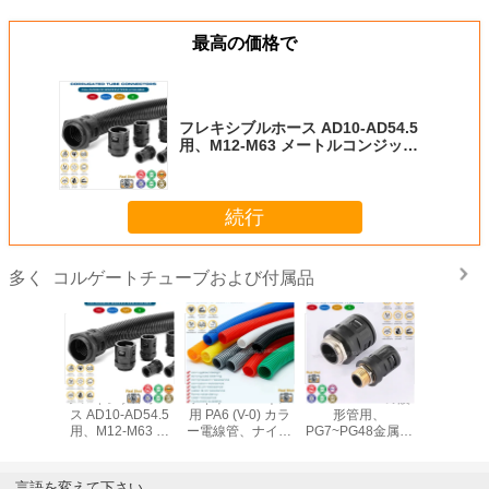
最高の価格で
フレキシブルホース AD10-AD54.5
用、M12-M63 メートルコンジット
コネクタ、ストレートコンジット継
手とプラスチックケーブルグランド
続行
コルゲートチューブおよび付属品
多く
ワイヤーハーネス
AD7~AD108の波
ポリエチレンPE標
ワイヤーまたはケ
用 PA6 (V-0) カラ
形管用、
準コルゲート電線
ーブルの保護用、
ー電線管、ナイロ
PG7~PG48金属ネ
管（UL94-HB）、
304/316 ステンレ
ンコルゲートチュ
ジつきるナイロン
電気保護用スリッ
ス鋼フレキシブル
ーブ、フレキシブ
6 クイック コネク
トなしフレキシブ
波形管 リップルパ
ルパイプ
タ (ジョイント、
ルパイプAD7～
イプ DN20
言語を変えて下さい