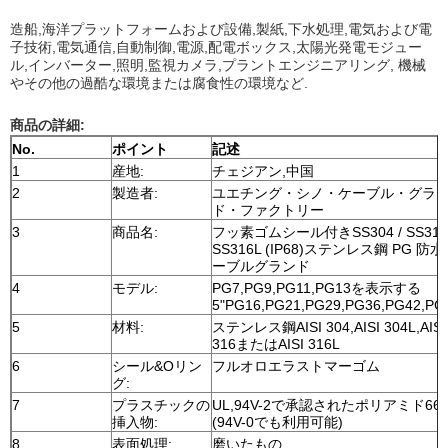
造船,海洋プラットフォームおよび設備,製紙,下水処理,電気および電
子技術,電気通信,自動制御,電源,配電ボックス,太陽光発電モジュー
ル,インバーター,照明,監視カメラ,プラントエンジニアリング, 機械
やその他の過酷な環境または腐食性の環境など.
商品の詳細:
No.
ポイント
記述
1
産地:
チェジアン,中国
2
製造者:
ユエチング・シノ・ケーブル・グラ
ド・ファクトリー
3
商品名:
フッ素ゴムシール付きSS304 / SS316 
SS316L (IP68)ステンレス鋼 PG 防
ーブルグランド
4
モデル:
PG7,PG9,PG11,PG13を表示する
5"PG16,PG21,PG29,PG36,PG42,PG
5
材料:
ステンレス鋼AISI 304,AISI 304L,AISI
316またはAISI 316L
6
シール&Oリン
フルオロエラストマーゴム
グ:
7
プラスチックの
UL,94V-2で承認されたポリアミド66
挿入物:
(94V-0でも利用可能)
8
表面処理:
磨いたもの