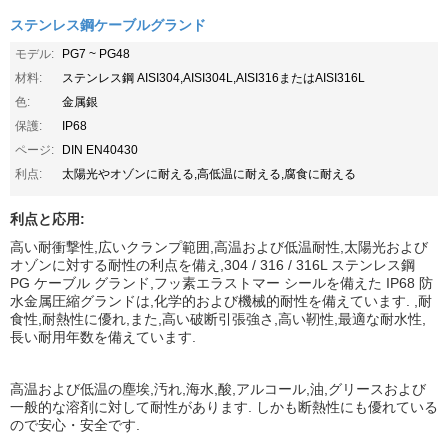
ステンレス鋼ケーブルグランド
モデル:
PG7 ~ PG48
材料:
ステンレス鋼 AISI304,AISI304L,AISI316またはAISI316L
色:
金属銀
保護:
IP68
ページ:
DIN EN40430
利点:
太陽光やオゾンに耐える,高低温に耐える,腐食に耐える
利点と応用:
高い耐衝撃性,広いクランプ範囲,高温および低温耐性,太陽光および
オゾンに対する耐性の利点を備え,304 / 316 / 316L ステンレス鋼
PG ケーブル グランド,フッ素エラストマー シールを備えた IP68 防
水金属圧縮グランドは,化学的および機械的耐性を備えています. ,耐
食性,耐熱性に優れ,また,高い破断引張強さ,高い靭性,最適な耐水性,
長い耐用年数を備えています.
高温および低温の塵埃,汚れ,海水,酸,アルコール,油,グリースおよび
一般的な溶剤に対して耐性があります. しかも断熱性にも優れている
ので安心・安全です.