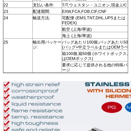
22
支払い条件:
T/T,ウェスタン・ユニオン,現金,L/C
23
配達期間:
EXW,FCA,FOB,CIF,CNF
24
輸送方法:
宅配便 (EMS,TNT,DHL,UPSまたは
FEDEX)
航空 (上海/寧波)
海上 (上海/寧波)
25
輸出用パッケー
バッグあたり100個,バッグあたり50
ジ:
(バッグ+中立ラベルまたはOEMラベル
箱100個,箱50個 (ホワイトボックス
はOEMボックス)
要求に応じて提供される他の特殊パ
ージ