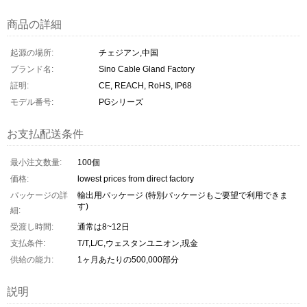
商品の詳細
起源の場所:
チェジアン,中国
ブランド名:
Sino Cable Gland Factory
証明:
CE, REACH, RoHS, IP68
モデル番号:
PGシリーズ
お支払配送条件
最小注文数量:
100個
価格:
lowest prices from direct factory
パッケージの詳
輸出用パッケージ (特別パッケージもご要望で利用できま
す)
細:
受渡し時間:
通常は8~12日
支払条件:
T/T,L/C,ウェスタンユニオン,現金
供給の能力:
1ヶ月あたりの500,000部分
説明