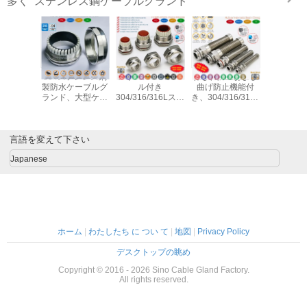
ステンレス鋼ケーブルグランド
多く
304ステンレス鋼
シリコンゴムシー
ねじれ防止および
青いシリコ
製防水ケーブルグ
ル付き
曲げ防止機能付
ルと O 
ランド、大型ケー
304/316/316Lステ
き、304/316/316L
の調整可
ブル用の
ンレス鋼製のIP68
タイプステンレス
IP68 PG 
65~70mm 調整可
防水メートルケー
鋼IP68 防水メート
ケーブル 
能な 316 ステンレ
ブルグランド (ハ
ル ケーブル グラ
ス鋼 M88x2 メト
ーメチックコネク
ンドM12~ M50
言語を変えて下さい
リック ケーブル
タ)
Japanese
グランド コネクタ
IP68
ホーム
|
わたしたち に つい て
|
地図
|
Privacy Policy
デスクトップの眺め
Copyright © 2016 - 2026 Sino Cable Gland Factory.
All rights reserved.