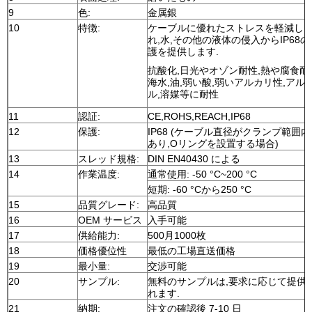
9
色:
金属銀
10
特徴:
ケーブルに優れたストレスを軽減し,
れ,水,その他の液体の侵入からIP68の
護を提供します.
抗酸化,日光やオゾン耐性,熱や腐食耐
海水,油,弱い酸,弱いアルカリ性,アル
ル,溶媒等に耐性
11
認証:
CE,ROHS,REACH,IP68
12
保護:
IP68 (ケーブル直径がクランプ範囲
あり,Oリングを設置する場合)
13
スレッド規格:
DIN EN40430 による
14
作業温度:
通常使用: -50 °C~200 °C
短期: -60 °Cから250 °C
15
品質グレード:
高品質
16
OEM サービス
入手可能
17
供給能力:
500月1000枚
18
価格優位性
最低の工場直送価格
19
最小量:
交渉可能
20
サンプル:
無料のサンプルは,要求に応じて提供
れます.
21
納期:
注文の確認後 7-10 日