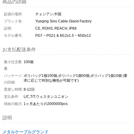
商品の詳細
起源の場所:
チェジアン,中国
ブランド名:
Yueqing Sino Cable Gland Factory
証明:
CE, ROHS, REACH, IP68
モデル番号:
PG7 ~ PG21 & M12x1.5 ~ M30x12
お支払配送条件
最小注文数
100個
量:
パッケージ
ポリバッグ1個100個,ポリバッグ1個50個,ポリバッグ1個10個 (要
求に応じて特別な梱包が可能です)
の詳細:
受渡し時間:
8-12日
支払条件:
L/C,T/T,ウェスタンユニオン
供給の能力:
1ヶ月あたりの2000000pcs
説明
メタルケーブルグランド