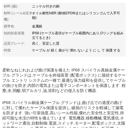
材料 (腺):
ニッケル付きの銅
材料 (シール&洗浄
オイル耐性NBR (耐候EPDMまたはシリコンゴムで入手可
能)
機):
標準色:
金属銀
知的財産保護:
IP68 (ケーブル直径がケーブル範囲内にあり,Oリングを組み
立てるとき)
品質グレード:
高く、安定した質
特徴:
ケーブル が 鋭く 曲がり 壊れ ない よう に し て 保護 する
柔軟なねじれおよび曲げ保護を備えた IP68 スパイラル真鍮金属ケー
ブル グランドは,ケーブルを終端装置 (配電ボックス) に接続するケー
ブル エントリ システムの一種で,最適な張力緩和を提供してケーブル
の抜けを防ぎ,内部の電気または電子コンポーネントを保護します. 粉
塵,水,弱酸,弱アルカリ,油,溶剤などの侵入を防ぐ機器.
IP68 スパイラル銅金属ケーブル グランドは,曲げ点での過度の曲げ
に対して優れたケーブル保護を提供し,破損のリスクを軽減して漏電
を防ぎます. 強い引張強度,高いシール性能,優れた安全性と安定性,持
続可能な水没の特性を備えています. 電気機器,移動機械,電気通信,ネ
ットワーク通信,自動制御,電源,スイッチ,モーター,配電ボックス,太陽