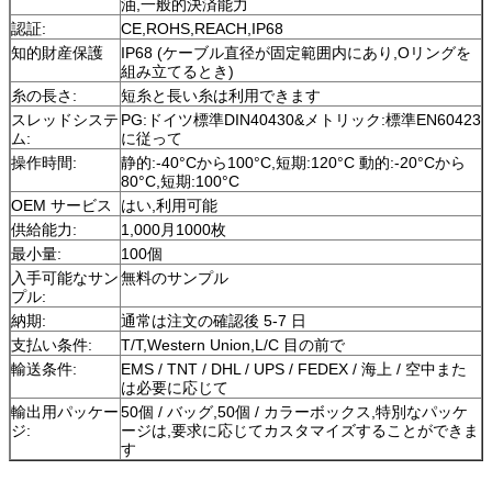
油,一般的決済能力
認証:
CE,ROHS,REACH,IP68
知的財産保護
IP68 (ケーブル直径が固定範囲内にあり,Oリングを
組み立てるとき)
糸の長さ:
短糸と長い糸は利用できます
スレッドシステ
PG:ドイツ標準DIN40430&メトリック:標準EN60423
ム:
に従って
操作時間:
静的:-40°Cから100°C,短期:120°C 動的:-20°Cから
80°C,短期:100°C
OEM サービス
はい,利用可能
供給能力:
1,000月1000枚
最小量:
100個
入手可能なサン
無料のサンプル
プル:
納期:
通常は注文の確認後 5-7 日
支払い条件:
T/T,Western Union,L/C 目の前で
輸送条件:
EMS / TNT / DHL / UPS / FEDEX / 海上 / 空中また
は必要に応じて
輸出用パッケー
50個 / バッグ,50個 / カラーボックス,特別なパッケ
ジ:
ージは,要求に応じてカスタマイズすることができま
す