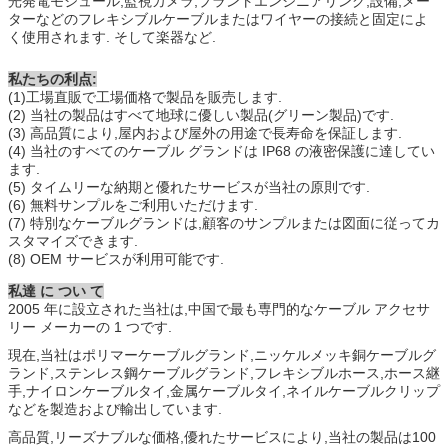
光発電モジュール,監視カメラ,プラントエンジニアリング,設備,メー
ターなどのフレキシブルケーブルまたはワイヤーの接続と固定によ
く使用されます. そして楽器など.
私たちの利点:
(1)工場直販で工場価格で製品を販売します.
(2) 当社の製品はすべて地球に優しい製品(グリーン製品)です.
(3) 高品質により,屋内および屋外の用途で長寿命を保証します.
(4) 当社のすべてのケーブル グランドは IP68 の液密保護に達してい
ます.
(5) タイムリーな納期と優れたサービスが当社の原則です.
(6) 無料サンプルをご利用いただけます.
(7) 特別なケーブルグランドは,顧客のサンプルまたは図面に従ってカ
スタマイズできます.
(8) OEM サービスが利用可能です.
私達 に つい て
2005 年に設立された当社は,中国で最も専門的なケーブル アクセサ
リー メーカーの 1 つです.
現在,当社はポリマーケーブルグランド,ニッケルメッキ銅ケーブルグ
ランド,ステンレス鋼ケーブルグランド,フレキシブルホース,ホース継
手,ナイロンケーブルタイ,金属ケーブルタイ,ネイルケーブルクリップ
などを製造および輸出しています.
高品質,リーズナブルな価格,優れたサービスにより,当社の製品は100