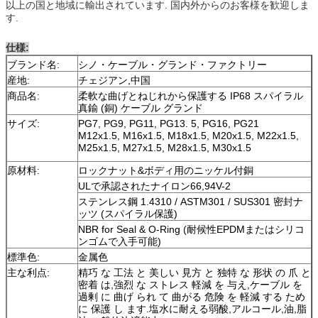
以上の国と地域に輸出されています. 国内外からのお客様を歓迎しま
す.
仕様:
ブランド名:
シノ・ケーブル・グランド・ファクトリー
産地:
チェジアン,中国
商品名:
柔軟な曲げとねじれから保護する IP68 スパイラル
真鍮 (銅) ケーブル グランド
サイズ:
PG7, PG9, PG11, PG13. 5, PG16, PG21
M12x1.5, M16x1.5, M18x1.5, M20x1.5, M22x1.5,
M25x1.5, M27x1.5, M28x1.5, M30x1.5
原材料:
ロックナット&ボディ用のニッケル付銅
ULで承認されたナイロン66,94V-2
ステンレス鋼 1.4310 / ASTM301 / SUS301 密封ナ
ッツ (スパイラル保護)
NBR for Seal & O-Ring (耐候性EPDMまたはシリコ
ンゴムで入手可能)
標準色:
金属色
主な利点:
精巧 な 工法 と 美しい 見方 と 独特 な 形状 の 爪 と
密着 は,強烈 な ストレス 軽減 を 与え,ケーブル を
過剰 に 曲げ られ て 曲がる 危険 を 軽減 する ため
に 保護 し ます.塩水に耐える弱酸,アルコール,油,脂