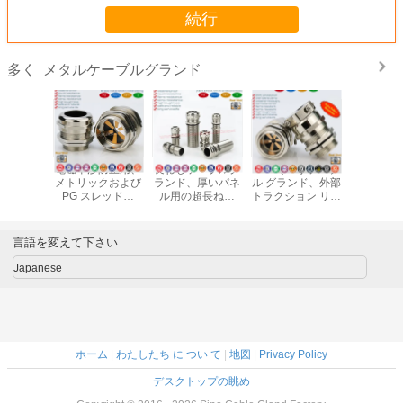
続行
メタルケーブルグランド
多く
RFI) ケーブ
外部ストレインリ
防水金属ケーブル
柔軟な曲げとねじ
電磁干渉
ランド、外部
リーフ (トラクシ
グランド (Cable
れから保護する
メトリッ
ション リリ
ョンリリーフ) 付
Gland)、メートル
IP68 スパイラル真
PG ス
きメトリッ
きの真鍮ケーブル
ねじ、
鍮 (銅) ケーブル
IP68ハ
 PG タイ
グランド、NPT ネ
M6x1.0~M150x2.0、
グランド
真鍮製
ッケルメッ
ジ、IP68、
真鍮ニッケルメッ
(EMI、E
言語を変えて下さい
IP68 ケー
NPT1/4"~NPT2"
キ、IP68/IP69K、
ブル 
 グランド
BCGシリーズ
Japanese
ホーム
|
わたしたち に つい て
|
地図
|
Privacy Policy
デスクトップの眺め