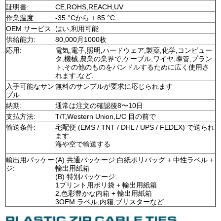
証明書:
CE,ROHS,REACH,UV
作業温度:
-35 °Cから + 85 °C
OEM サービス
はい,利用可能
供給能力:
80,000月1000枚
応用:
電気,電子,照明,ハードウェア,製薬,化学,コンピュー
タ,機械,農業の業界で,ケーブル,ワイヤ,導管,プラン
ト,その他のものをバンドルするために広く使用さ
れます.など.
入手可能なサン
無料のサンプルが要求に応じられます
プル:
納期:
通常は注文の確認後8〜10日
支払方法:
T/T,Western Union,L/C 目の前で
輸送条件:
宅配便 (EMS / TNT / DHL / UPS / FEDEX) で送られ
ます.
海や空で輸送する
輸出用パッケー
(A) 共通パッケージ:白紙ポリバッグ + 中性ラベル +
ジ:
輸出用紙箱
(B) 特別パッケージ:
1プリント用ポリ袋 + 輸出用紙箱
2,色彩豊かな内箱 + 輸出用紙箱
3OEM ラベル,内箱,ブリスターなど