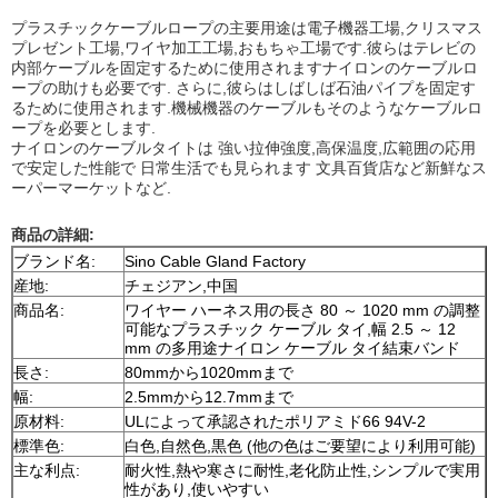
プラスチックケーブルロープの主要用途は電子機器工場,クリスマス
プレゼント工場,ワイヤ加工工場,おもちゃ工場です.彼らはテレビの
内部ケーブルを固定するために使用されますナイロンのケーブルロ
ープの助けも必要です. さらに,彼らはしばしば石油パイプを固定す
るために使用されます.機械機器のケーブルもそのようなケーブルロ
ープを必要とします.
ナイロンのケーブルタイトは 強い拉伸強度,高保温度,広範囲の応用
で安定した性能で 日常生活でも見られます 文具百貨店など新鮮なス
ーパーマーケットなど.
商品の詳細:
ブランド名:
Sino Cable Gland Factory
産地:
チェジアン,中国
商品名:
ワイヤー ハーネス用の長さ 80 ～ 1020 mm の調整
可能なプラスチック ケーブル タイ,幅 2.5 ～ 12
mm の多用途ナイロン ケーブル タイ結束バンド
長さ:
80mmから1020mmまで
幅:
2.5mmから12.7mmまで
原材料:
ULによって承認されたポリアミド66 94V-2
標準色:
白色,自然色,黒色 (他の色はご要望により利用可能)
主な利点:
耐火性,熱や寒さに耐性,老化防止性,シンプルで実用
性があり,使いやすい