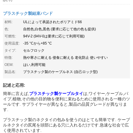
プラスチック製結束バンド
材料:
ULによって承認されたポリアミド66
色:
自然色,白色,黒色 (要求に応じて他の色も提供)
可燃性:
94V-2 (94V-0は要求に応じて利用可能)
使用温度:
-35 °Cから+85 °C
タイプ:
セルフロック
特徴:
熱や寒さに耐える 侵食に耐える 老化防止 使いやすい
OEM:
はい,利用可能
製品名:
プラスチック製のケーブルネス (自己ロック型)
記述と応用:
簡単に言えば,
プラスチック製ケーブルタイ
は,ワイヤー,ケーブル,パ
イプ,植物,その他の目的物を便利に束ねるために使用される一種のツ
ールです. サプライヤーが異なると,製品の品質グレードが異なりま
す.
プラスチック製のネクタイの包みを使うのはとても簡単です. ケーブ
ルネクタイの尻尾を頭部にある穴に入れるだけです.急速な社会で広
く使用されています.