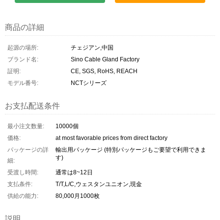
商品の詳細
起源の場所:
チェジアン,中国
ブランド名:
Sino Cable Gland Factory
証明:
CE, SGS, RoHS, REACH
モデル番号:
NCTシリーズ
お支払配送条件
最小注文数量:
10000個
価格:
at most favorable prices from direct factory
パッケージの詳
輸出用パッケージ (特別パッケージもご要望で利用できま
す)
細:
受渡し時間:
通常は8~12日
支払条件:
T/T,L/C,ウェスタンユニオン,現金
供給の能力:
80,000月1000枚
説明