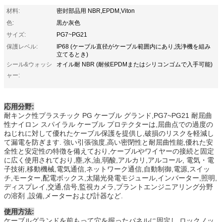
材料:
密封部品用 NBR,EPDM,Viton
色:
黒か灰色
サイズ:
PG7~PG21
保護レベル:
IP68 (ケーブル直径がケーブル範囲内にあり,洗浄機を組み
立てるとき)
シール&ウォッシ
オイル耐 NBR (耐候EPDMまたはシリコンゴムで入手可能)
ャー:
応用分野:
耐キンク性プラスチック PG ケーブル グランド,PG7~PG21 耐屈曲
性ナイロン スパイラル ケーブル プロテクターは,屈曲点での過度の
ねじれに対して優れたケーブル保護を提供し,破損のリスクを軽減し
て漏電を防ぎます. 強い引張強度,高い密閉性と耐屈曲性能,優れた安
全性と安定性の特徴を備えており,ケーブルやワイヤーの接続と固定
に広く使用されており,塵,水,油,弱酸,アルカリ,アルコール, 電気・電
子技術,移動機械,電気通信,ネットワーク通信,自動制御,電源,スイッ
チ,モーター,配電ボックス,太陽光発電モジュール,インバーター,照明,
ディスプレイ,交通,信号,監視カメラ,プラントエンジニアリング分野
の溶剤 ,設備,メーターおよび計器など.
使用方法:
ケーブルグランドを前もって穴を掘ったパネルに固定し,ロックノッ