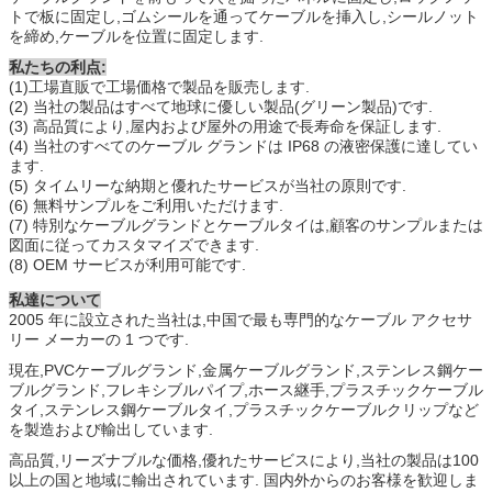
トで板に固定し,ゴムシールを通ってケーブルを挿入し,シールノット
を締め,ケーブルを位置に固定します.
私たちの利点:
(1)工場直販で工場価格で製品を販売します.
(2) 当社の製品はすべて地球に優しい製品(グリーン製品)です.
(3) 高品質により,屋内および屋外の用途で長寿命を保証します.
(4) 当社のすべてのケーブル グランドは IP68 の液密保護に達してい
ます.
(5) タイムリーな納期と優れたサービスが当社の原則です.
(6) 無料サンプルをご利用いただけます.
(7) 特別なケーブルグランドとケーブルタイは,顧客のサンプルまたは
図面に従ってカスタマイズできます.
(8) OEM サービスが利用可能です.
私達について
2005 年に設立された当社は,中国で最も専門的なケーブル アクセサ
リー メーカーの 1 つです.
現在,PVCケーブルグランド,金属ケーブルグランド,ステンレス鋼ケー
ブルグランド,フレキシブルパイプ,ホース継手,プラスチックケーブル
タイ,ステンレス鋼ケーブルタイ,プラスチックケーブルクリップなど
を製造および輸出しています.
高品質,リーズナブルな価格,優れたサービスにより,当社の製品は100
以上の国と地域に輸出されています. 国内外からのお客様を歓迎しま