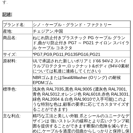
す.
記述:
ブランド名:
シノ・ケーブル・グランド・ファクトリー
産地:
チェジアン,中国
商品名:
ねじれ防止付きプラスチック PG ケーブル グラン
ド,曲がり防止付き PG7 ～ PG21 ナイロン スパイラ
ル ケーブル コネクタ
サイズ:
*PG7,PG9,PG11,PG135PG16,PG21
原材料:
ULで承認された新しいポリアミド66 94V-2 スパイ
ラルプロテクター,ロックナット&ボディ (94V-0素材
については私達に連絡してください)
NBRゴムまたはSeal&Washer (Oリング) の耐候
EPDMゴム
標準色:
浅灰色 RAL7035,黒色 RAL9005 (濃灰色 RAL7001,
青色 RAL5012,オレンジ色 RAL6018,赤色 RAL3031,
緑色 RAL2004 & 白色 RAL9010で入手可能)このよ
うな特別な色は,顧客の要求に応じてカスタマイズす
ることができます)
主な利点:
精巧な工法と美しい外観 爪とシールのユニークなデ
ザインは 強いストレスの緩和とより広いクランプ範
囲を提供することができます断裂の危険を減らすた
めに,ケーブルを過度の扭曲からしっかりと保持し保