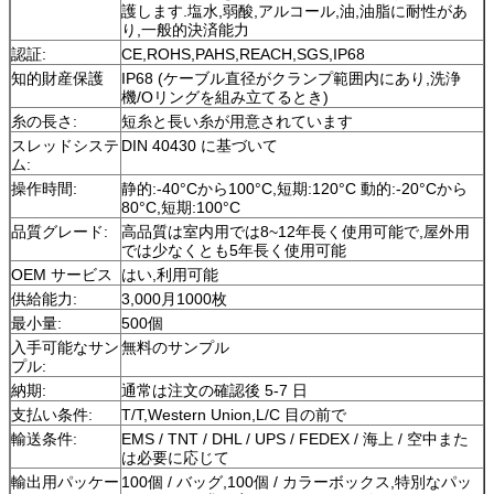
護します.塩水,弱酸,アルコール,油,油脂に耐性があ
り,一般的決済能力
認証:
CE,ROHS,PAHS,REACH,SGS,IP68
知的財産保護
IP68 (ケーブル直径がクランプ範囲内にあり,洗浄
機/Oリングを組み立てるとき)
糸の長さ:
短糸と長い糸が用意されています
スレッドシステ
DIN 40430 に基づいて
ム:
操作時間:
静的:-40°Cから100°C,短期:120°C 動的:-20°Cから
80°C,短期:100°C
品質グレード:
高品質は室内用では8~12年長く使用可能で,屋外用
では少なくとも5年長く使用可能
OEM サービス
はい,利用可能
供給能力:
3,000月1000枚
最小量:
500個
入手可能なサン
無料のサンプル
プル:
納期:
通常は注文の確認後 5-7 日
支払い条件:
T/T,Western Union,L/C 目の前で
輸送条件:
EMS / TNT / DHL / UPS / FEDEX / 海上 / 空中また
は必要に応じて
輸出用パッケー
100個 / バッグ,100個 / カラーボックス,特別なパッ