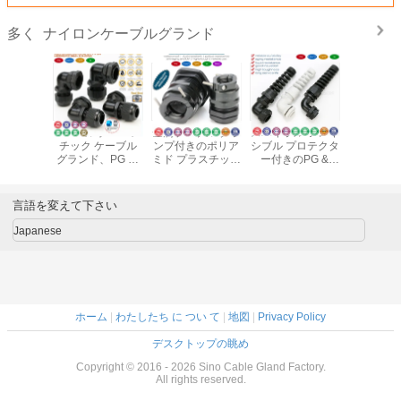
ナイロンケーブルグランド
多く
90° エルボ ハーメ
金属ケーブル クラ
スパイラル フレキ
M20 ナイ
チック ケーブル
ンプ付きのポリア
シブル プロテクタ
ラスチック
グランド、PG お
ミド プラスチック
ー付きのPG &
ル ケーブ
よびメートルねじ
の調整可能な防水
Metric IP68 ナイロ
ンド、フ
を備えた IP68 防
ブラック PG およ
ン プラスチック
ラストマー
水直角ケーブル グ
びメートル ケーブ
エルボ (直角) ケー
付きの調
言語を変えて下さい
ランド コネクタ
ル グランド (IP68)
ブル グランド
6 ～ 12 
ケーブル 
Japanese
ホーム
|
わたしたち に つい て
|
地図
|
Privacy Policy
デスクトップの眺め
Copyright © 2016 - 2026 Sino Cable Gland Factory.
All rights reserved.