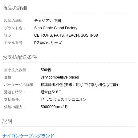
商品の詳細
起源の場所:
チェジアン,中国
ブランド名:
Sino Cable Gland Factory
証明:
CE, ROHS, PAHS, REACH, SGS, IP68
モデル番号:
PG糸のシリーズ
お支払配送条件
最小注文数量:
500個
価格:
very competitive prices
パッケージの詳細:
標準輸出梱包 (要求に応じて特別な梱包も可能)
受渡し時間:
通常は5~8日
支払条件:
T/T,L/C,ウェスタンユニオン
供給の能力:
5000000pcs / 月
説明
ナイロンケーブルグランド