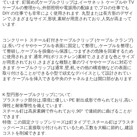
ています. 釘留め式ケーブルクリップは,イーサネット ケーブルや TV
ケーブルの整理から,外部照明や電源用の配線まで,プロの仕事でも
DIY の仕事でも非常によく使用されます. 丸型または長方形のデザイ
ンで,さまざまなサイズ,形状,素材が用意されており,人気が高まって
います.
コンクリート スチール釘付きケーブルクリップ (ケーブル クランプ)
は,長いワイヤやケーブルを表面に固定して整理し,ケーブルを整理し
て整頓し,ケーブルを損傷から保護し,つまずきの危険を回避するため
に使用されます.通常,PE(ポリエチレン)素材で,さまざまな色とサイズ
が用意されており,さまざまな種類と量のワイヤやケーブルに対応で
きます.ケーブルクリップは通常,壁,机,その他の構造物などの表面に
取り付けることができる小型で頑丈なデバイスとして設計されてい
ます.ケーブルを挿入できる中央のチャネルまたは開口部があります.
K 型円形ケーブルクリップについて:
プラスチック部分は,環境に優しい PE 射出成形で作られており,高い
弾性と耐衝撃性を備えています.
スチール釘は高炭素鋼で作られており,90° で連続的に曲げることが
できます.
特徴: この固定クリップシリーズは釘タイプで,スチール釘はプラスチ
ックベースに直接取り付けられているため,工数を大幅に節約し,建設
コストを削減できます.