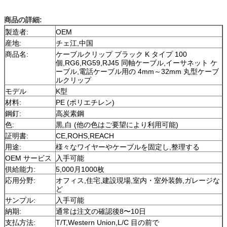
商品の詳細:
製造者:
OEM
産地:
チェ江,中国
商品名:
ケーブルクリップ ブラック K タイプ 100
個,RG6,RG59,RJ45 同軸ケーブル,イーサネット ケ
ーブル,電話ケーブル用の 4mm～32mm 丸型ケーブ
ルクリップ
モデル
K型
材料:
PE (ポリエチレン)
鋼釘:
高炭素鋼
色:
黒,白 (他の色はご要望により利用可能)
証明書:
CE,ROHS,REACH
用途:
様々なワイヤーやケーブルを固定し,整理する
OEM サービス
入手可能
供給能力:
5,000月1000枚
応用分野:
オフィス,住宅,建設現場,室内・室外装飾,ガレージな
ど
サンプル:
入手可能
納期:
通常は注文の確認後8〜10日
支払方法:
T/T,Western Union,L/C 目の前で