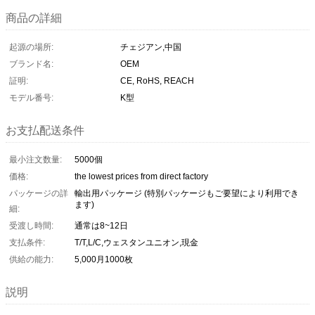
商品の詳細
起源の場所:
チェジアン,中国
ブランド名:
OEM
証明:
CE, RoHS, REACH
モデル番号:
K型
お支払配送条件
最小注文数量:
5000個
価格:
the lowest prices from direct factory
パッケージの詳
輸出用パッケージ (特別パッケージもご要望により利用でき
ます)
細:
受渡し時間:
通常は8~12日
支払条件:
T/T,L/C,ウェスタンユニオン,現金
供給の能力:
5,000月1000枚
説明