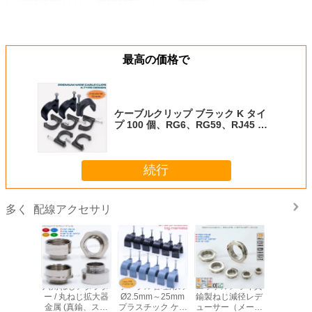
最高の価格で
ケーブルクリップ ブラック K タイ
プ 100 個、RG6、RG59、RJ45 同
軸ケーブル、イーサネット ケーブ
ル、電話ケーブル用の 4mm～32mm
丸型ケーブルクリップ
続行
配線アクセサリ
多く
六角ねじアダプタ
ケーブル管理用の
ニッケルメッキ真
ケーブル 
ー / 丸ねじ拡大器
Ø2.5mm～25mm
鍮製ねじ減径レデ
(丸型ケー
金属 (真鍮、ステ
プラスチック ケー
ューサー（メート
ップ、釘