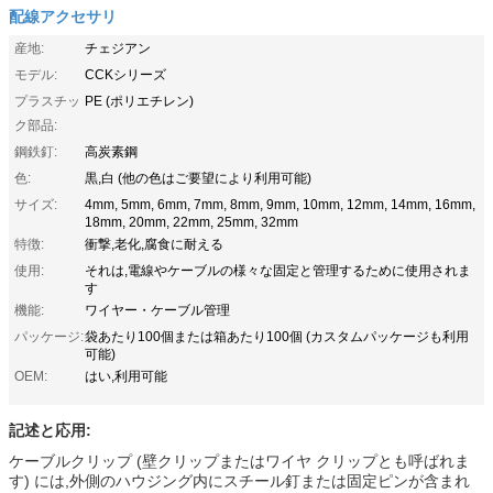
配線アクセサリ
産地:
チェジアン
モデル:
CCKシリーズ
プラスチッ
PE (ポリエチレン)
ク部品:
鋼鉄釘:
高炭素鋼
色:
黒,白 (他の色はご要望により利用可能)
サイズ:
4mm, 5mm, 6mm, 7mm, 8mm, 9mm, 10mm, 12mm, 14mm, 16mm,
18mm, 20mm, 22mm, 25mm, 32mm
特徴:
衝撃,老化,腐食に耐える
使用:
それは,電線やケーブルの様々な固定と管理するために使用されま
す
機能:
ワイヤー・ケーブル管理
パッケージ:
袋あたり100個または箱あたり100個 (カスタムパッケージも利用
可能)
OEM:
はい,利用可能
記述と応用:
ケーブルクリップ (壁クリップまたはワイヤ クリップとも呼ばれま
す) には,外側のハウジング内にスチール釘または固定ピンが含まれ