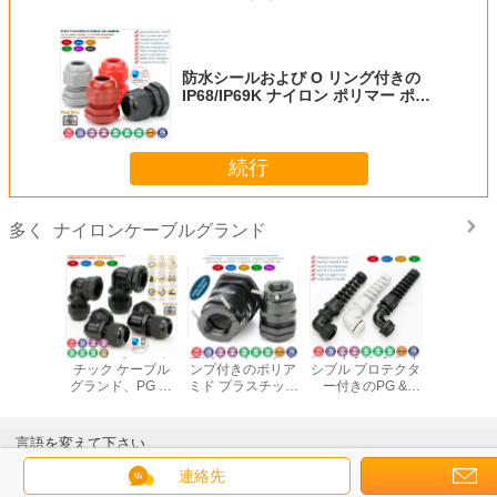
防水シールおよび O リング付きの
IP68/IP69K ナイロン ポリマー ポリ
アミド ケーブル グランドケーブル
コネクタ
続行
ナイロンケーブルグランド
多く
90° エルボ ハーメ
金属ケーブル クラ
スパイラル フレキ
M20 ナイ
チック ケーブル
ンプ付きのポリア
シブル プロテクタ
ラスチック
グランド、PG お
ミド プラスチック
ー付きのPG &
ル ケーブ
よびメートルねじ
の調整可能な防水
Metric IP68 ナイロ
ンド、フ
を備えた IP68 防
ブラック PG およ
ン プラスチック
ラストマー
水直角ケーブル グ
びメートル ケーブ
エルボ (直角) ケー
付きの調
言語を変えて下さい
ランド コネクタ
ル グランド (IP68)
ブル グランド
6 ～ 12 
ケーブル 
Japanese
連絡先