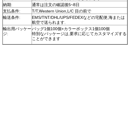
納期:
通常は注文の確認後5~8日
支払条件:
T/T,Western Union,L/C 目の前で
輸送条件:
EMS/TNT/DHL/UPS/FEDEXなどの宅配便,海または
航空で送られます.
輸出用パッケー
バッグ1個100個+カラーボックス1個100個
ジ:
特別なパッケージは,要求に応じてカスタマイズする
ことができます