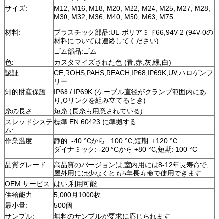
サイズ:
M12, M16, M18, M20, M22, M24, M25, M27, M28,
M30, M32, M36, M40, M50, M63, M75
材料:
プラスチック部品:UL-ポリアミド66,94V-2 (94V-0の
材料については連絡してください)
ゴム部品:ゴム
色:
カスタマイズされた色 (青,赤,灰,緑,白)
認証:
CE,ROHS,PAHS,REACH,IP68,IP69K,UV,ハロゲンフ
リー
知的財産保護
IP68 / IP69K (ケーブル直径がクランプ範囲内にあ
り,Oリングを組み立てるとき)
糸の長さ:
短糸 (長糸も用意されている)
スレッドシステ
標準 EN 60423 に準拠する
ム:
作業温度:
静的: -40 °Cから +100 °C,短期: +120 °C
ダイナミック: -20 °Cから +80 °C,短期: 100 °C
品質グレード:
高品質のバージョンは,室内用には8-12年長寿命で,
屋外用には少なくとも5年長寿命で使用できます.
OEM サービス
はい,利用可能
供給能力:
5,000月1000枚
最小量:
500個
サンプル:
無料のサンプルが要求に応じられます