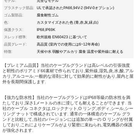
モデル:
完全なモデル
プラスチック部品:
ULで承認されたPA66,94V-2 (94V-0オプション)
ゴム製部品:
腐食耐性ゴム
色:
カスタマイズされた色 (青,赤,灰,緑,白)
保護クラス:
IP68,IP69K
スレッド標準:
欧州規格 EN60423 に基づいて
品質グレード:
高品質 (室内での使用には6~12年寿命)
特徴:
天候や水 弱酸やアルカリ 腐食 温度や紫外線に耐える
【プレミアム品質】当社のケーブルグランドは高レベルの引張強度
と靭性のポリアミド66素材で作られており,紫外線,湿気,炎,水,酸,アル
カリ,アルコール,一般的な溶剤に対して効果的に耐性があり,屋内と屋
外を長期間保護します.
【強力な防水性】当社のケーブルグランドはIP68等級の防水性を満
たしており,深さ1メートルの水に浸しても耐えることができます. 当
社のケーブル コネクタは,ロックナット,O リング,ボディ,シール,シー
リング ナットで構成されています. 通常の一体構造のケーブル グラ
ンドと比較して,当社のバージョンには追加の単一の O リングが付属
しており,これによりケーブルがより緊密に束ねられ,電気機器の保護
が強化されます.