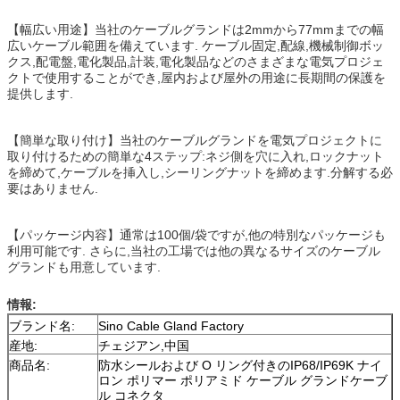
【幅広い用途】当社のケーブルグランドは2mmから77mmまでの幅
広いケーブル範囲を備えています. ケーブル固定,配線,機械制御ボッ
クス,配電盤,電化製品,計装,電化製品などのさまざまな電気プロジェ
クトで使用することができ,屋内および屋外の用途に長期間の保護を
提供します.
【簡単な取り付け】当社のケーブルグランドを電気プロジェクトに
取り付けるための簡単な4ステップ:ネジ側を穴に入れ,ロックナット
を締めて,ケーブルを挿入し,シーリングナットを締めます.分解する必
要はありません.
【パッケージ内容】通常は100個/袋ですが,他の特別なパッケージも
利用可能です. さらに,当社の工場では他の異なるサイズのケーブル
グランドも用意しています.
情報:
ブランド名:
Sino Cable Gland Factory
産地:
チェジアン,中国
商品名:
防水シールおよび O リング付きのIP68/IP69K ナイ
ロン ポリマー ポリアミド ケーブル グランドケーブ
ル コネクタ