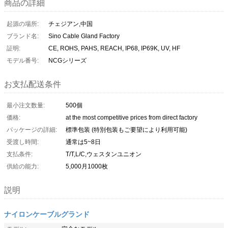
商品の詳細
起源の場所:
チェジアン,中国
ブランド名:
Sino Cable Gland Factory
証明:
CE, ROHS, PAHS, REACH, IP68, IP69K, UV, HF
モデル番号:
NCGシリーズ
お支払配送条件
最小注文数量:
500個
価格:
at the most competitive prices from direct factory
パッケージの詳細:
標準包装 (特別包装もご要望により利用可能)
受渡し時間:
通常は5~8日
支払条件:
T/T,L/C,ウェスタンユニオン
供給の能力:
5,000月1000枚
説明
ナイロンケーブルグランド